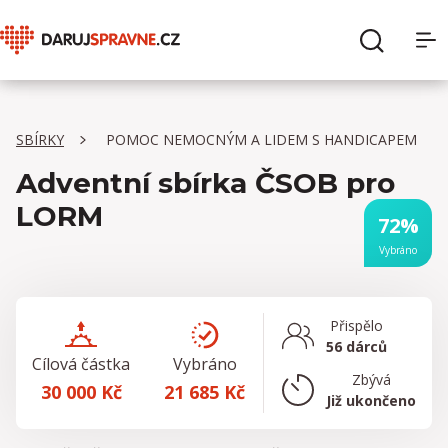
O Daruj správně
Hledat
SBÍRKY
POMOC NEMOCNÝM A LIDEM S HANDICAPEM
Sbírky
Adventní sbírka ČSOB pro
Organizace
LORM
72%
Vybráno
Pro dárce
Pro organizace
Přispělo
56 dárců
Cílová částka
Vybráno
Zbývá
30 000 Kč
21 685 Kč
Již ukončeno