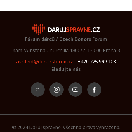
Fórum dárců / Czech Donors Forum
nám. Winstona Churchilla 1800/2, 130 00 Praha 3
asistent@donorsforum.cz
+420 725 999 103
Sledujte nás
© 2024 Daruj správně. Všechna práva vyhrazena.