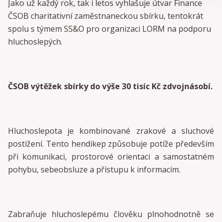
Jako už každý rok, tak i letos vyhlašuje útvar Finance
ČSOB charitativní zaměstnaneckou sbírku, tentokrát
spolu s týmem SS&O pro organizaci LORM na podporu
hluchoslepých.
ČSOB výtěžek sbírky do výše 30 tisíc Kč zdvojnásobí.
Hluchoslepota je kombinované zrakové a sluchové
postižení. Tento hendikep způsobuje potíže především
při komunikaci, prostorové orientaci a samostatném
pohybu, sebeobsluze a přístupu k informacím.
Zabraňuje hluchoslepému člověku plnohodnotně se