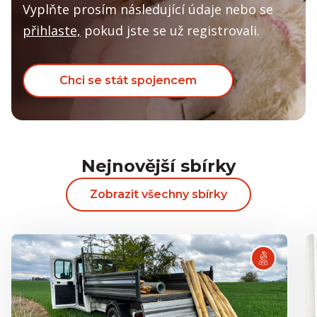
Vyplňte prosím následující údaje nebo se
2 000 Kč
Emil Morav
přihlaste,
pokud jste se už registrovali.
1 000 Kč
Alena Motl
200 Kč
Martin
Josef Navrátil
Nezveřejněno
Chci se stát spojencem
1 000 Kč
Rodina Nessmithova
333 Kč
KaK Turkovi
1 000 Kč
Tomáš Doležel
Vladimíra Chvalová
Nezveřejněno
Nejnovější sbírky
2 600 Kč
Robert Marek - Framepic
300 Kč
Josef Navrátil
Zobrazit všechny sbírky
100 Kč
Roma B.
2 000 Kč
Alena Raftlová
10 000 Kč
Jan Uhlíř
250 Kč
Josef Navrátil
2 000 Kč
Alena raftlová
300 Kč
Josef Navrátil