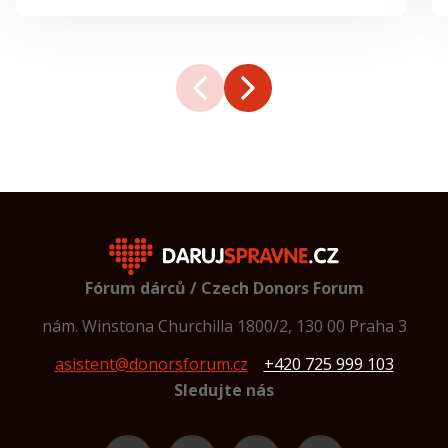
500 Kč
Lukáš Dubec
500 Kč
Daniela Šmídová
Ludmila Růžičková
Nezveřejněno
200 Kč
Cristy a Martin
Pavel Zeman
Nezveřejněno
500 Kč
Jonáš Řeřicha
kateřina koňata dolejšová
Nezveřejněno
200 Kč
Jan Tutko
300 Kč
Jan Martinec
Martin Dvořák
Nezveřejněno
420 Kč
Martin Kudrna
Fórum dárců / Czech Donors Forum
250 Kč
Kateřina
nám. Winstona Churchilla 1800/2, 130 00 Praha 3
250 Kč
Tichá L. Bystrovany
asistent@donorsforum.cz
+420 725 999 103
Monika Trajerová
Nezveřejněno
Sledujte nás
300 Kč
Kateřina Paichlová
100 Kč
Irina Bragina