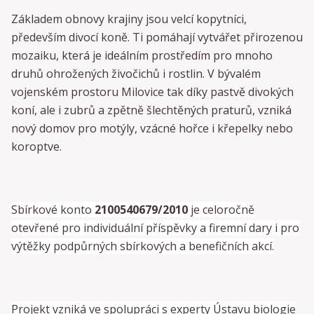
Základem obnovy krajiny jsou velcí kopytníci,
především divocí koně. Ti pomáhají vytvářet přirozenou
mozaiku, která je ideálním prostředím pro mnoho
druhů ohrožených živočichů i rostlin. V bývalém
vojenském prostoru Milovice tak díky pastvě divokých
koní, ale i zubrů a zpětně šlechtěných praturů, vzniká
nový domov pro motýly, vzácné hořce i křepelky nebo
koroptve.
Sbírkové konto
2100540679/2010
je celoročně
otevřené pro individuální příspěvky a firemní dary i pro
výtěžky podpůrných sbírkových a benefičních akcí.
Projekt vzniká ve spolupráci s experty Ústavu biologie