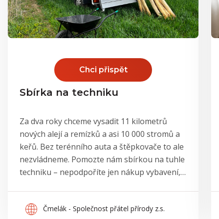
Bird & Bird dobročinná aukce
Nezveřejněno
500 Kč
Josef Navrátil
1 000 Kč
Lubomír Musil
1 000 Kč
Aleš Wojnar
1 000
Eva K. a Míša K - Kochánky. Na opravy
Chci přispět
napajedel
Kč
100 Kč
Monika Maršálková
Sbírka na techniku
Kateřina Gregor
Nezveřejněno
2 000 Kč
Balek Petr
Za dva roky chceme vysadit 11 kilometrů
Jiří Janoš
Nezveřejněno
nových alejí a remízků a asi 10 000 stromů a
2 000 Kč
Alena Raftlová
keřů. Bez terénního auta a štěpkovače to ale
500 Kč
Patrik Štrait
nezvládneme. Pomozte nám sbírkou na tuhle
Dospik
Nezveřejněno
techniku – nepodpoříte jen nákup vybavení,
1 000 Kč
Zdeněk Prášil
ale tisíce nových stromů a odolnější krajinu.
Tereza Kaiserová
Nezveřejněno
Čmelák - Společnost přátel přírody z.s.
500 Kč
Tereza Kalašová