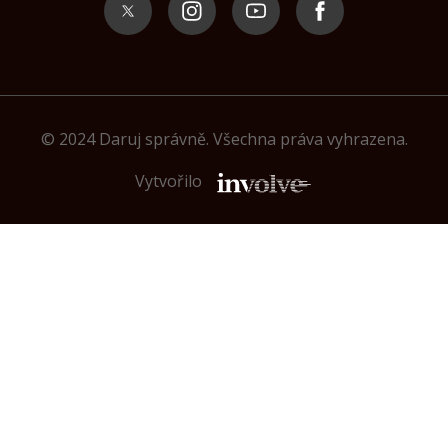
2 000 Kč
Filip a Alena
Karel Sláma, Tereza Slámová
Nezveřejněno
1 000 Kč
Alexej Havlíček
1 000 Kč
Markéta Havlíčková
Irina Bragina
Nezveřejněno
© 2024 Daruj správně. Všechna práva vyhrazena.
202 Kč
Pavel
2 000 Kč
František Post
Vytvořilo
Motyčkovi
Nezveřejněno
505 Kč
Honza Beroun
2 000 Kč
Dana Kupcova
5 000 Kč
Irena Bílá
300 Kč
Hana Kubrová
600 Kč
Tereza Bělecká
500 Kč
Dušan Zajíček
Michal Horký
Nezveřejněno
1 000 Kč
Luboš Kusenda - Plzeň
1 000 Kč
Petr Josífek