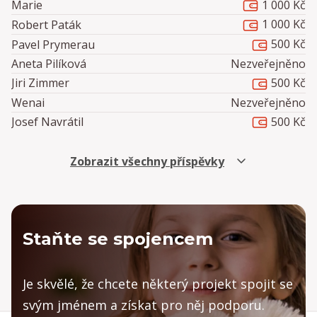
1 000 Kč
Marie
1 000 Kč
Robert Paták
500 Kč
Pavel Prymerau
Aneta Pilíková
Nezveřejněno
500 Kč
Jiri Zimmer
Wenai
Nezveřejněno
500 Kč
Josef Navrátil
2 000 Kč
Tomáš Kabourek
Josef Navrátil
Nezveřejněno
Zobrazit všechny příspěvky
300 Kč
Richie Lux Kramár
500 Kč
Josef Navrátil
Aneta Pilíková
Nezveřejněno
Staňte se spojencem
999 Kč
Eva Kolarov a Míša Kulhánková
500 Kč
Michal Zbraněk
200 Kč
Karel Novák
Je skvělé, že chcete některý projekt spojit se
2 000 Kč
Petr Balek
svým jménem a získat pro něj podporu.
Josef Navrátil
Nezveřejněno