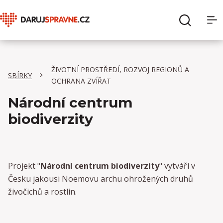
O Daruj správně
Hledat
ŽIVOTNÍ PROSTŘEDÍ, ROZVOJ REGIONŮ A
Sbírky
SBÍRKY
OCHRANA ZVÍŘAT
Národní centrum
Organizace
biodiverzity
Pro dárce
Pro organizace
Projekt "
Národní centrum biodiverzity
" vytváří v
Česku jakousi Noemovu archu ohrožených druhů
živočichů a rostlin.