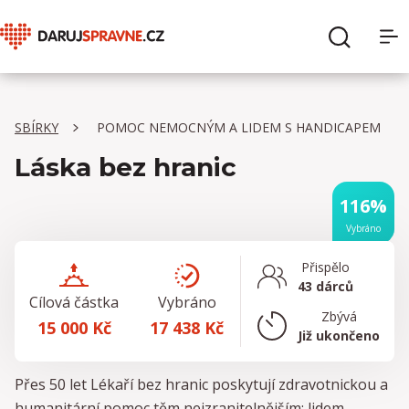
O Daruj správně
Hledat
SBÍRKY
POMOC NEMOCNÝM A LIDEM S HANDICAPEM
Sbírky
Láska bez hranic
Organizace
116%
Vybráno
Pro dárce
Přispělo
43 dárců
Pro organizace
Cílová částka
Vybráno
Zbývá
15 000 Kč
17 438 Kč
Již ukončeno
Přes 50 let Lékaří bez hranic poskytují zdravotnickou a
humanitární pomoc těm nejzranitelnějším: lidem