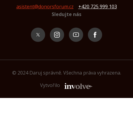
asistent@donorsforum.cz
+420 725 999 103
Sledujte nás
© 2024 Daruj správně. Všechna práva vyhrazena.
Vytvořilo