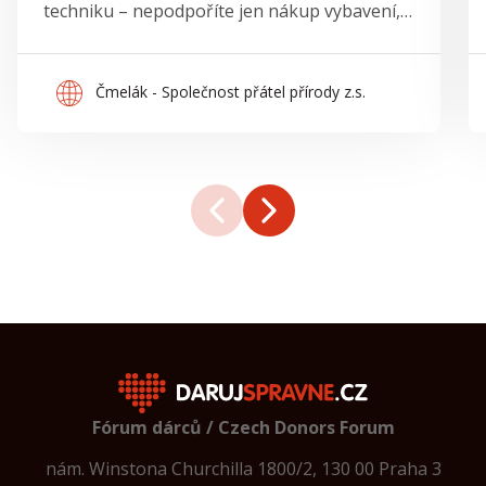
techniku – nepodpoříte jen nákup vybavení,
ale tisíce nových stromů a odolnější krajinu.
Čmelák - Společnost přátel přírody z.s.
Fórum dárců / Czech Donors Forum
nám. Winstona Churchilla 1800/2, 130 00 Praha 3