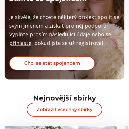
Je skvělé, že chcete některý projekt spojit se
svým jménem a získat pro něj podporu.
Vyplňte prosím následující údaje nebo se
přihlaste,
pokud jste se už registrovali.
Chci se stát spojencem
Nejnovější sbírky
Zobrazit všechny sbírky