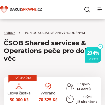
O Daruj správně
Hledat
SBÍRKY
POMOC SOCIÁLNĚ ZNEVÝHODNĚNÝM
Sbírky
ČSOB Shared services &
Organizace
Operations peče pro dobrou
234%
věc
Vybráno
Pro dárce
Pro organizace
SPLNĚNO
Přispělo
14 dárců
Cílová částka
Vybráno
Zbývá
30 000 Kč
70 325 Kč
Již ukončeno