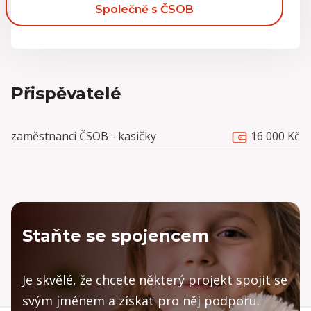
Společně s ČSOB
Přispěvatelé
16 000 Kč
zaměstnanci ČSOB - kasičky
Staňte se spojencem
Je skvělé, že chcete některý projekt spojit se
svým jménem a získat pro něj podporu.