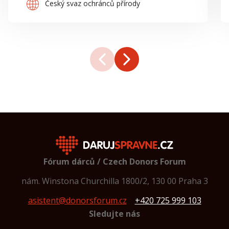
Český svaz ochránců přírody
Fórum dárců / Czech Donors Forum
nám. Winstona Churchilla 1800/2, 130 00 Praha 3
asistent@donorsforum.cz
+420 725 999 103
Sledujte nás