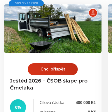
SPOLEČNĚ S ČSOB
Chci přispět
Ještěd 2026 – ČSOB šlape pro
Čmeláka
Cílová částka
400 000 Kč
0%
Vybráno
0 Kč