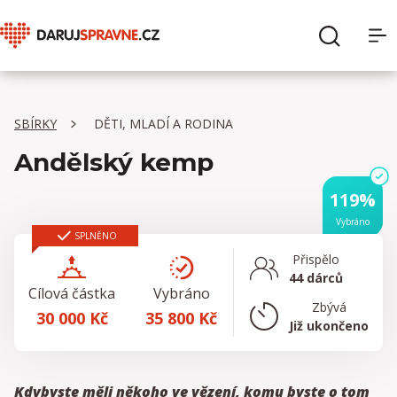
O Daruj správně
Hledat
SBÍRKY
DĚTI, MLADÍ A RODINA
Sbírky
Andělský kemp
Organizace
119%
Vybráno
Pro dárce
SPLNĚNO
Přispělo
44 dárců
Pro organizace
Cílová částka
Vybráno
Zbývá
30 000 Kč
35 800 Kč
Již ukončeno
Kdybyste měli někoho ve vězení, komu byste o tom