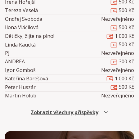
500 Kč
Irena Hořejší
500 Kč
Tereza Veselá
Ondřej Svoboda
Nezveřejněno
500 Kč
Ilona Vláčilová
1 000 Kč
Dětičky, žijte na plno!
500 Kč
Linda Kaucká
PJ
Nezveřejněno
300 Kč
ANDREA
Igor Gomboš
Nezveřejněno
1 000 Kč
Kateřina Barešová
500 Kč
Peter Huszár
Martin Holub
Nezveřejněno
MH
Nezveřejněno
Zobrazit všechny příspěvky
500 Kč
Michaela Hrabovská
Alice
Nezveřejněno
500 Kč
Jitka Procházková
Petra Přívratská
Nezveřejněno