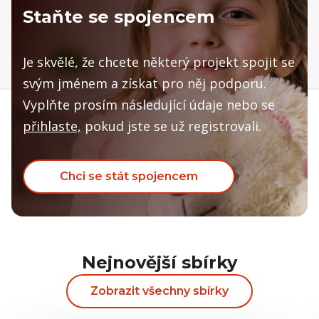
Staňte se spojencem
Kristína Březinová
Nezveřejněno
1 000 Kč
Magda Tušlová
2 000 Kč
Bára V.
Je skvělé, že chcete některý projekt spojit se
svým jménem a získat pro něj podporu.
Vyplňte prosím následující údaje nebo se
přihlaste,
pokud jste se už registrovali.
Chci se stát spojencem
Nejnovější sbírky
Zobrazit všechny sbírky