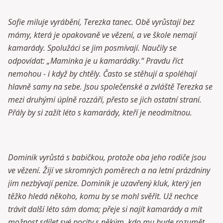
Sofie miluje vyrábění, Terezka tanec. Obě vyrůstají bez
mámy, která je opakovaně ve vězení, a ve škole nemají
kamarády. Spolužáci se jim posmívají. Naučily se
odpovídat: „Maminka je u kamarádky.“ Pravdu říct
nemohou - i když by chtěly.
Často se stěhují a spoléhají
hlavně samy na sebe.
Jsou společenské a zvláště Terezka se
mezi druhými úplně rozzáří, přesto se jich ostatní straní.
Přály by si zažít léto s kamarády, kteří je neodmítnou.
Dominik vyrůstá s babičkou, protože oba jeho rodiče jsou
ve vězení. Žijí ve skromných poměrech a na letní prázdniny
jim nezbývají peníze. Dominik je uzavřený kluk, který jen
těžko hledá někoho, komu by se mohl svěřit. Už nechce
trávit další léto sám doma; přeje si najít kamarády a mít
možnost sdílet své pocity s někým, kdo mu bude rozumět.