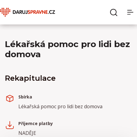
O Daruj správně
Hledat
Lékařská pomoc pro lidi bez
Sbírky
domova
Organizace
Rekapitulace
Pro dárce
Pro organizace
Sbírka
Lékařská pomoc pro lidi bez domova
Přihlásit se
Příjemce platby
NADĚJE
Registrace