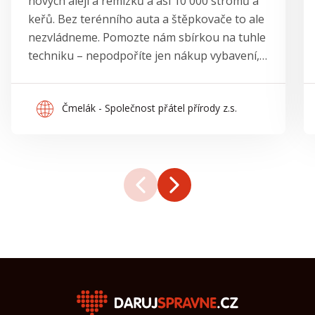
nových alejí a remízků a asi 10 000 stromů a
keřů. Bez terénního auta a štěpkovače to ale
nezvládneme. Pomozte nám sbírkou na tuhle
techniku – nepodpoříte jen nákup vybavení,
ale tisíce nových stromů a odolnější krajinu.
Čmelák - Společnost přátel přírody z.s.