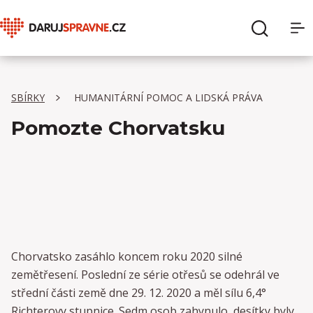
O Daruj správně
Hledat
SBÍRKY
HUMANITÁRNÍ POMOC A LIDSKÁ PRÁVA
Sbírky
Pomozte Chorvatsku
Organizace
Pro dárce
Pro organizace
Chorvatsko zasáhlo koncem roku 2020 silné
zemětřesení. Poslední ze série otřesů se odehrál ve
střední části země dne 29. 12. 2020 a měl sílu 6,4°
Richterovy stupnice. Sedm osob zahynulo, desítky byly