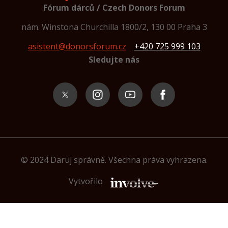
Fórum dárců / Czech Donors Forum
nám. Winstona Churchilla 1800/2, 130 00 Praha 3
asistent@donorsforum.cz
+420 725 999 103
Sledujte nás
© 2024 Daruj správně. Všechna práva vyhrazena.
Vytvořilo