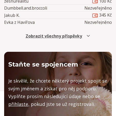
100 Kč
zesnurealitu
Dumbbell.and.broccoli
Nezveřejněno
345 Kč
Jakub K.
Evka z Havířova
Nezveřejněno
Lukáš Kruml
Nezveřejněno
Zobrazit všechny příspěvky
200 Kč
Michaela Kopalová
300 Kč
Drmolova M., Ostrava
Freely Agency s.r.o.
Nezveřejněno
Evka z Havířova
Nezveřejněno
Staňte se spojencem
Evka z Havířova
Nezveřejněno
Evka z Havířova
Nezveřejněno
500 Kč
Ondřej Vogeltanz
Je skvělé, že chcete některý projekt spojit se
500 Kč
Zuzana Jandásková
svým jménem a získat pro něj podporu.
200 Kč
Adéla Lindnerová
Vyplňte prosím následující údaje nebo se
Justýna Jirásková
Nezveřejněno
přihlaste,
pokud jste se už registrovali.
Healthy dog
Nezveřejněno
200 Kč
Rodina MarciPánkova