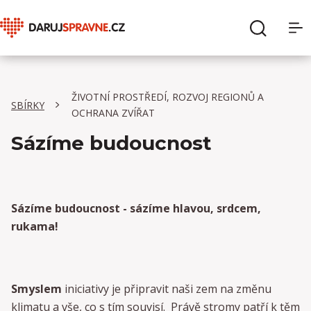
O Daruj správně
Hledat
ŽIVOTNÍ PROSTŘEDÍ, ROZVOJ REGIONŮ A
Sbírky
SBÍRKY
OCHRANA ZVÍŘAT
Sázíme budoucnost
Organizace
Pro dárce
Sázíme budoucnost - sázíme hlavou, srdcem,
Pro organizace
rukama!
Smyslem
iniciativy je připravit naši zem na změnu
klimatu a vše, co s tím souvisí. Právě stromy patří k těm