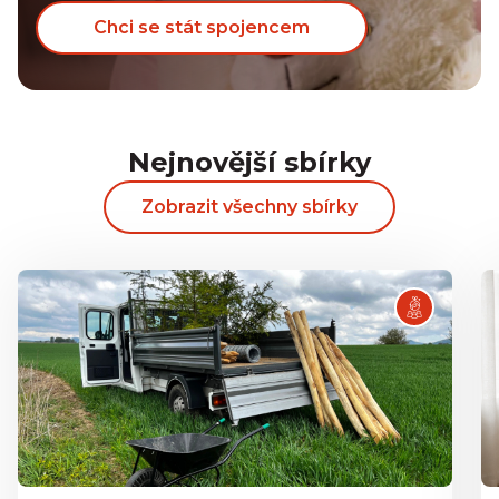
Dominik Marek
Nezveřejněno
Chci se stát spojencem
500 Kč
Veronika Kafková
309 Kč
Vlasta Slabova
300 Kč
Grundzová Kateřina
Nejnovější sbírky
Zobrazit všechny sbírky