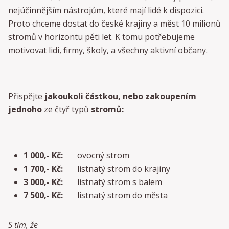
nejúčinnějším nástrojům, které mají lidé k dispozici.
Proto chceme dostat do české krajiny a měst 10 milionů
stromů v horizontu pěti let. K tomu potřebujeme
motivovat lidi, firmy, školy, a všechny aktivní občany.
Přispějte
jakoukoli částkou, nebo zakoupením
jednoho
ze čtyř typů
stromů:
1 000,- Kč:
ovocný strom
1 700,- Kč:
listnatý strom do krajiny
3 000,- Kč:
listnatý strom s balem
7 500,- Kč:
listnatý strom do města
S tím, že