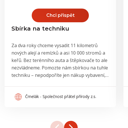
Chci přispět
Sbírka na techniku
Za dva roky chceme vysadit 11 kilometrů
nových alejí a remízků a asi 10 000 stromů a
keřů. Bez terénního auta a štěpkovače to ale
nezvládneme. Pomozte nám sbírkou na tuhle
techniku – nepodpoříte jen nákup vybavení,
ale tisíce nových stromů a odolnější krajinu.
Čmelák - Společnost přátel přírody z.s.