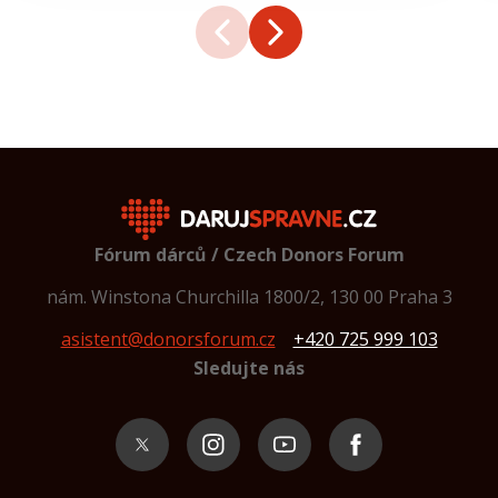
Fórum dárců / Czech Donors Forum
nám. Winstona Churchilla 1800/2, 130 00 Praha 3
asistent@donorsforum.cz
+420 725 999 103
Sledujte nás