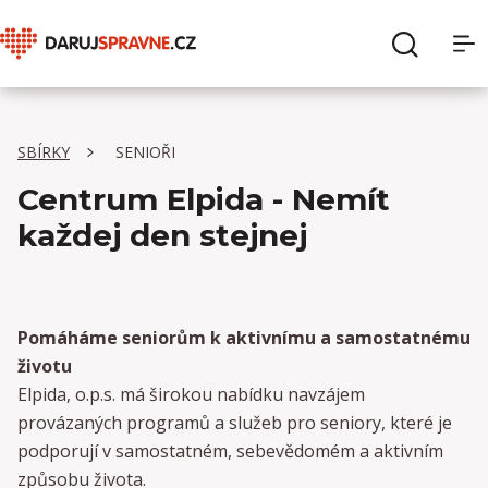
O Daruj správně
Hledat
SBÍRKY
SENIOŘI
Sbírky
Centrum Elpida - Nemít
Organizace
každej den stejnej
Pro dárce
Pomáháme seniorům k aktivnímu a samostatnému
Pro organizace
životu
Elpida, o.p.s. má širokou nabídku navzájem
provázaných programů a služeb pro seniory, které je
podporují v samostatném, sebevědomém a aktivním
způsobu života.