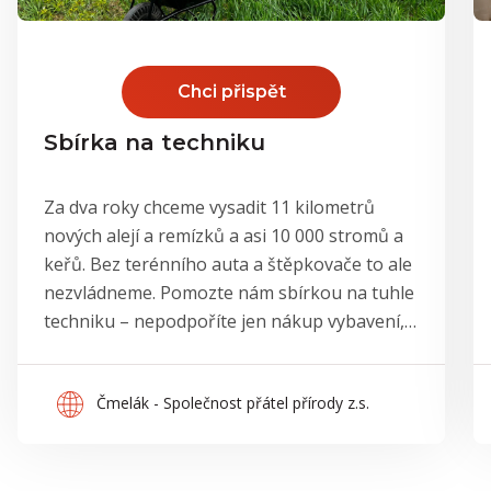
Chci přispět
Sbírka na techniku
Za dva roky chceme vysadit 11 kilometrů
nových alejí a remízků a asi 10 000 stromů a
keřů. Bez terénního auta a štěpkovače to ale
nezvládneme. Pomozte nám sbírkou na tuhle
techniku – nepodpoříte jen nákup vybavení,
ale tisíce nových stromů a odolnější krajinu.
Čmelák - Společnost přátel přírody z.s.