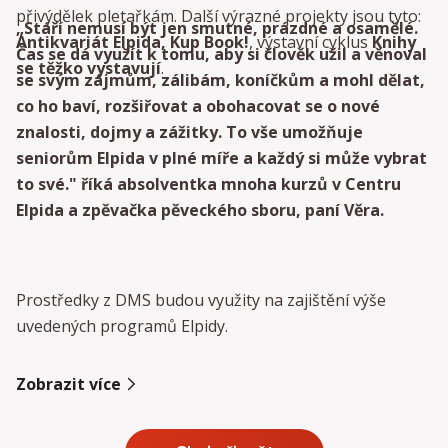
přivýdělek pletařkám. Další výrazné projekty jsou tyto:
„Stáří nemusí být jen smutné, prázdné a osamělé.
Antikvariát Elpida, Kup Book!
, výstavní cyklus
Knihy
Čas se dá využít k tomu, aby si člověk užil a věnoval
se těžko vystavují
.
se svým zájmům, zálibám, koníčkům a mohl dělat,
co ho baví, rozšiřovat a obohacovat se o nové
znalosti, dojmy a zážitky. To vše umožňuje
seniorům Elpida v plné míře a každý si může vybrat
to své." říká absolventka mnoha kurzů v Centru
Elpida a zpěvačka pěveckého sboru, paní Věra.
Prostředky z DMS budou využity na zajištění výše
uvedených programů Elpidy.
Zobrazit více