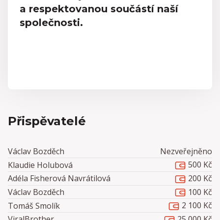
a respektovanou součástí naší
společnosti.
Přispěvatelé
Václav Bozděch
Nezveřejněno
500 Kč
Klaudie Holubová
200 Kč
Adéla Fisherová Navrátilová
100 Kč
Václav Bozděch
2 100 Kč
Tomáš Smolík
25 000 Kč
ViralBrother