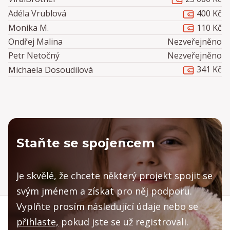
400 Kč
Adéla Vrublová
110 Kč
Monika M.
Ondřej Malina
Nezveřejněno
Petr Netočný
Nezveřejněno
341 Kč
Michaela Dosoudilová
Staňte se spojencem
Je skvělé, že chcete některý projekt spojit se
svým jménem a získat pro něj podporu.
Vyplňte prosím následující údaje nebo se
přihlaste,
pokud jste se už registrovali.