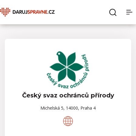
O Daruj správně
Hledat
Sbírky
Organizace
Pro dárce
Český svaz ochránců přírody
Pro organizace
Michelská 5, 14000, Praha 4
Přihlásit se
Registrace