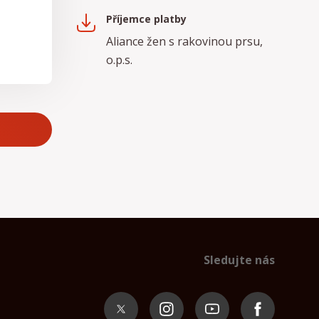
Příjemce platby
Aliance žen s rakovinou prsu,
o.p.s.
Sledujte nás