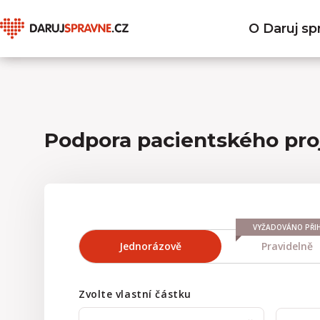
O Daruj sp
Podpora pacientského proj
VYŽADOVÁNO PŘIH
Jednorázově
Pravidelně
Zvolte vlastní částku