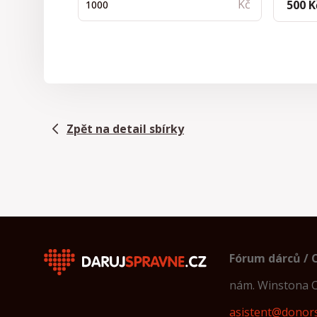
500 K
Zpět na detail sbírky
Fórum dárců / 
nám. Winstona C
asistent@donor