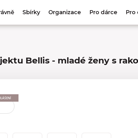
rávně
Sbírky
Organizace
Pro dárce
Pro 
Hledat
ektu Bellis - mladé ženy s rak
LÁŠENÍ