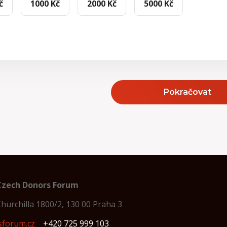
č
1000 Kč
2000 Kč
5000 Kč
Pokračovat
Czech Donors Forum
hurchilla 1800/2, 130 00 Praha 3
sforum.cz
+420 725 999 103